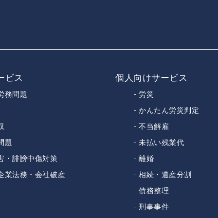
ービス
個人向けサービス
労務問題
労災
かんたん労災判定
収
不当解雇
問題
未払い残業代
害・誹謗中傷対策
離婚
企業法務・会社破産
相続・遺産分割
債務整理
刑事事件