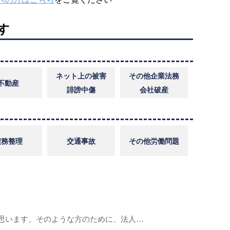
す
ネット上の被害
その他企業法務
不動産
誹謗中傷
会社破産
債務整理
交通事故
その他労働問題
思います。そのような方のために、法人…