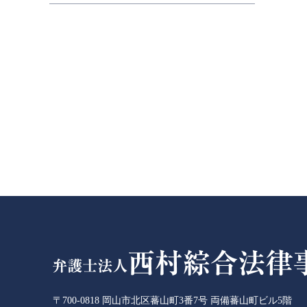
〒700-0818
岡山市北区蕃山町3番7号 両備蕃山町ビル5階