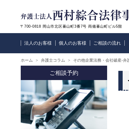
〒700-0818 岡山市北区蕃山町3番7号 両備蕃山町ビル5階
法人のお客様
個人のお客様
ご相談の流れ
ホーム
弁護士コラム
その他企業法務・会社破産-弁
ご相談予約