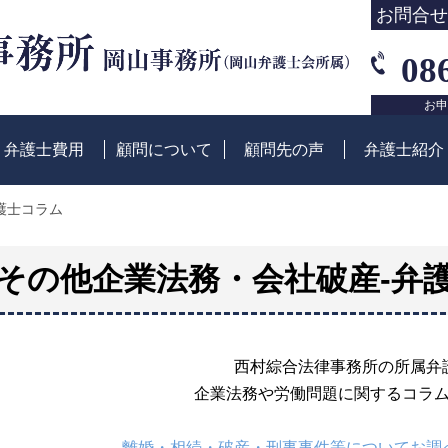
お問合せ
08
お申
弁護士費用
顧問について
顧問先の声
弁護士紹介
護士コラム
その他企業法務・会社破産-弁
西村綜合法律事務所の所属弁
企業法務や労働問題に関するコラ
離婚・相続・破産・刑事事件等についてお調